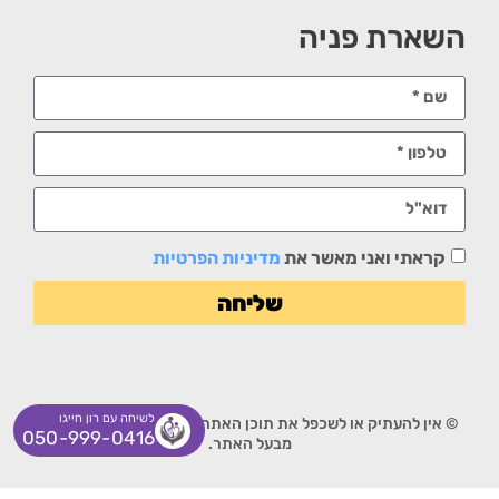
השארת פניה
קראתי ואני מאשר את
מדיניות הפרטיות
שליחה
לשיחה עם רון חייגו
© אין להעתיק או לשכפל את תוכן האתר ללא אישור מפורש בכתב
050-999-0416
מבעל האתר.