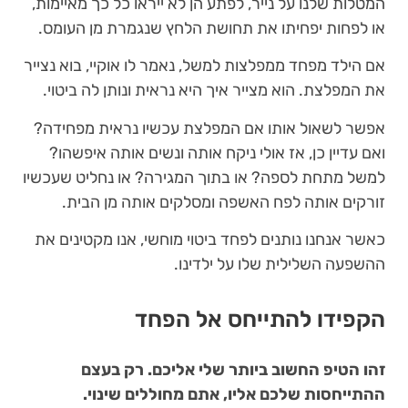
המטלות שלנו על נייר, לפתע הן לא ייראו כל כך מאיימות,
או לפחות יפחיתו את תחושת הלחץ שנגמרת מן העומס.
אם הילד מפחד ממפלצות למשל, נאמר לו אוקיי, בוא נצייר
את המפלצת. הוא מצייר איך היא נראית ונותן לה ביטוי.
אפשר לשאול אותו אם המפלצת עכשיו נראית מפחידה?
ואם עדיין כן, אז אולי ניקח אותה ונשים אותה איפשהו?
למשל מתחת לספה? או בתוך המגירה? או נחליט שעכשיו
זורקים אותה לפח האשפה ומסלקים אותה מן הבית.
כאשר אנחנו נותנים לפחד ביטוי מוחשי, אנו מקטינים את
ההשפעה השלילית שלו על ילדינו.
הקפידו להתייחס אל הפחד
זהו הטיפ החשוב ביותר שלי אליכם. רק בעצם
ההתייחסות שלכם אליו, אתם מחוללים שינוי.