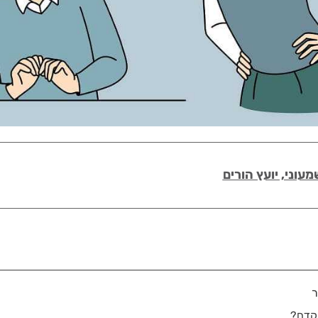
מעוני, יועץ הורים
ר
קדם?