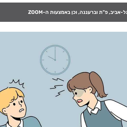
אביב, פ"ת וברעננה, וכן באמצעות ה-ZOOM