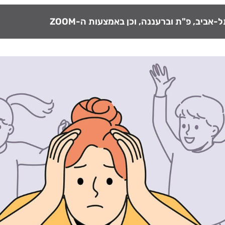
אביב, פ"ת וברעננה, וכן באמצעות ה-ZOOM