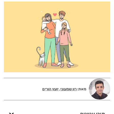
מאת:
רון שמעוני, יועץ הורים