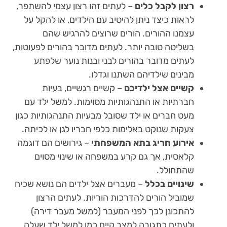
רצון לקבל כלים
– לעתים זהו רצון עצמי להשתפר,
לראות כיצד ניתן להיטיב עם הילדים, או להקל על
עצמנו ההורים. הורים שרוצים להרגיש שהם
בשליטה טובה יותר. לעתים מדובר בהורים לפעוטות,
לעתים מדובר בהורים לבני ובנות נוער שלפתע
מבינים שילדיהם השתנו וגדלו.
קשיים אצל ילדיכם
– קשיים רגשיים, בעיות
חברתיות או התנהגותיות מסוימות. למשל ילד עם
מעט חברים או ילד שסובל מבעיות התנהגותיות כגון
צעקות שנוקט באלימות כלפי חבריו לגן או לכיתה.
אירוע חריג בתא המשפחתי
– גירושים הם דוגמה
קלאסית, אך גם קרע במשפחה או שינוי מסוים
שהתחולל.
שינויים בכלל
– מעברים אצל ילדים הם נושא שכיח
שמוביל הורים להדרכות הוריות. לעתים הרצון
להתכונן לכך לפני המעבר (למשל מעבר דירה)
ולעתים כתגובה למצב קיים כמו למשל ילד שעלה