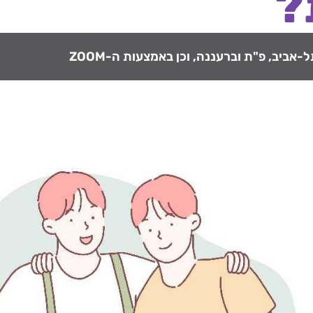
?
אביב, פ"ת וברעננה, וכן באמצעות ה-ZOOM