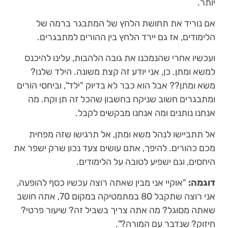
יותר.
אם נוריד את תחושת הלחץ של המתבגר ברמה של
הלימודים, אז גם יירד הלחץ בין ההורים למתבגרים.
ועכשיו אחרי שהנמכנו את גובה הלהבות, עלינו להיכנס
למשא ומתן. כן, אני יודע זה קצת משונה. הילד שלנו?
משא ומתן?? אבל הוא כבר לא בדיוק "ילד", וביחסי הורים
ומתבגרים חשוב שניקח בחשבון שהכל זה תן וקח. מה
אנחנו נותנים ומה אנחנו מבקשים לקבל.
אל תתביישו לנהל משא ומתן, אל תרגישו שזה מפחית
מכם כהורים. להיפך, אתם עושים צעד נכון שרק ישפר את
היחסים, וגם ישפיע לטובה על הלימודים.
דוגמה:
"אוקיי אני מבין שאתה רוצה עכשיו כסף להופעה,
אני רוצה שתקבל 80 במתמטיקה במקום 70, אתה חושב
שאתה מסוגל? מה אתה צריך בשביל זה? שיעור פרטי?
חיזוק? שנדבר עם המורה?".