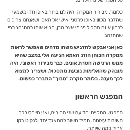
כלומר, מבירור המקרה, היה לנו ברור באופן חד-משמעי
שהדבר מכוון באופן פרטני ואישי אל האם, ושאנחנו צריכים
לבחון איזה תסכול פנימי אצל הבן, הביא אותו להתנהג כפי
שהתנהג.
כאן אני אבקש להדגיש משהו מדהים שאפשר לראות
ממקרה הבוחן הזה: האמא הגיעה אלי במצב שהיא
ממש הרגישה חסרת אונים. כבר מבירור ראשוני, היה
מובהק שהאלימות נובעת מתסכול, ושצריך למצוא
לכך מענה. כלומר מקרה "סבוך" התברר כפשוט.
המפגש הראשון
המפגש התקיים יחד עם שני ההורים, ואני מייחס לכך
חשיבות עצומה. תמיד חשוב להתאגד יחד ולנקוט בקו
אחיד כמה שיותר.