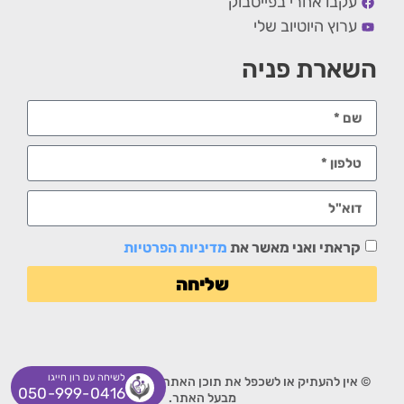
עקבו אחרי בפייסבוק
ערוץ היוטיוב שלי
השארת פניה
קראתי ואני מאשר את
מדיניות הפרטיות
שליחה
לשיחה עם רון חייגו
© אין להעתיק או לשכפל את תוכן האתר ללא אישור מפורש בכתב
050-999-0416
מבעל האתר.