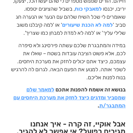
חייהם. הורים שממש מספרים לי שהם יעשו הכל, יצעקו,
יריבו, יכנסו
למאבקי כוח
, בשביל שהציונים יטפסו.
שאומרים לי שכל השיח שלהם עם הנער או הנערה חג
סביב '
למה לא הכנת שיעורים
' או 'למה קיבלנו משוב
שלילי עליך' או 'למה לא למדת למבחן כמו שצריך'.
במידה והמתבגרת שלכם עשתה פירסינג ולא סיפרה
לכם, אלא פשוט הציבה עובדות בשטח – שאלו את
עצמכם, כיצד אתם יכולים לחזק את מערכת היחסים.
לשפר אותה. למנוע את הפעם הבאה. לגרום לה להרגיש
בנוח לפנות אליכם.
בנושא זה אשמח להפנות אתכם
למאמר שלם
שמסביר ומדגים כיצד לחזק את מערכת היחסים עם
המתבגר/ת
.
אבל אוקיי, זה קרה - איך אנחנו
מגיבים בפועל? אי אפשר לא להגיב.