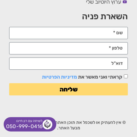
ערוץ היוטיוב שלי
השארת פניה
קראתי ואני מאשר את
מדיניות הפרטיות
שליחה
לשיחה עם רון חייגו
© אין להעתיק או לשכפל את תוכן האתר ללא אישור מפורש בכתב
050-999-0416
מבעל האתר.